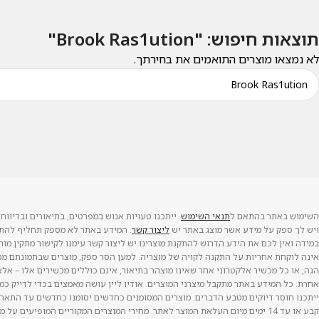
תוצאות חיפוש: "Brook Ras1ution"
לא נמצאו מוצרים התואמים את בחירתך.
השימוש באתר בהתאם ל
תנאי השימוש
. ייתכנו טעויות אנוש במפרטים, בתיאורים ובדיווחי
ויש לך ספק על מידע אשר מוצג באתר יש
ליצור קשר
. המידע באתר לא מספק תחליף להתק
במידה ואין לכם את הידע הדרוש להתקנת מוצרינו יש ליצור קשר עימנו לקישור מתקין מורש
אינה לוקחת אחריות על התקנה לקויה של מוצריה. למען הסר ספק, מוצרים שבתמונתם מסך
הגה, או כל מכשיר אלקטרוני אחר שאינו מוצהר בתיאור, אינם כוללים מכשירים אלו – אל
אחרת. כל המידע באתר מתקבל מיצרני המוצרים. אודיו ליין עושה מאמצים בכדי לדייק כ
ייתכנו חוסר דיוקים מטבע הדברים. מוצרים המסומנים כחדשים יסומנו כחדשים עד התארי
קבע או עד 14 ימים מיום העלאת המוצר לאתר. מחירי המוצרים המקוריים המופיעים על