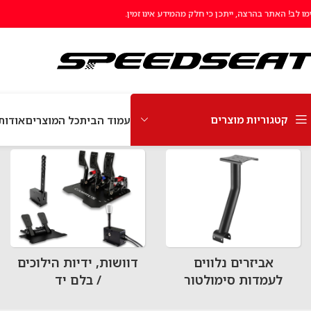
מו לב! האתר בהרצה, ייתכן כי חלק מהמידע אינו זמין.
קטגוריות מוצרים
עמוד הבית
כל המוצרים
אודות EEDSeat
עמוד הבית
כל המוצרים
תוצאות חיפוש עבור “Brook Ras1ution”
אביזרים נלווים
דוושות, ידיות הילוכים
לעמדות סימולטור
/ בלם יד