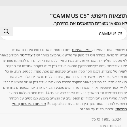
תוצאות חיפוש: "CAMMUS C5"
לא נמצאו מוצרים התואמים את בחירתך.
השימוש באתר בהתאם ל
תנאי השימוש
. ייתכנו טעויות אנוש במפרטים, בתיאורים
ובדיווחי מלאי. במידה ויש לך ספק על מידע אשר מוצג באתר יש
ליצור קשר
. המידע באתר
לא מספק תחליף להתקנה מקצועית, במידה ואין לכם את הידע הדרוש להתקנת מוצרינו
יש ליצור קשר עימנו לקישור מתקין מורשה. אודיו ליין אינה לוקחת אחריות על התקנה
לקויה של מוצריה. למען הסר ספק, מוצרים שבתמונתם מסך, מקרן, לפטופ, הגה, או כל
מכשיר אלקטרוני אחר שאינו מוצהר בתיאור, אינם כוללים מכשירים אלו – אלא אם
הוצהר אחרת. כל המידע באתר מתקבל מיצרני המוצרים. אודיו ליין עושה מאמצים בכדי
לדייק כמה שאפשר, אך ייתכנו חוסר דיוקים מטבע הדברים. מוצרים המסומנים כחדשים
יסומנו כחדשים עד התאריך בו צוות האתר קבע או עד 14 ימים מיום העלאת המוצר
לאתר. מחירי המוצרים המקוריים המופיעים על מוצרים במבצע מבוססים על המחיר
המומלץ לצרכן. האתר מוגן, בין היתר בעזרת Recaptcha.
מדיניות הפרטיות
ו
תנאי
השימוש
שלהם, חלים על אתר זה.
1995-2024 © כל
הזכויות באתר