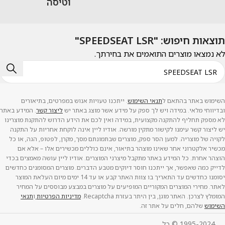
וטיסה
תוצאות חיפוש: "SPEEDSEAT LSR"
לא נמצאו מוצרים התואמים את בחירתך.
השימוש באתר בהתאם ל
תנאי השימוש
. ייתכנו טעויות אנוש במפרטים, בתיאורים
ובדיווחי מלאי. במידה ויש לך ספק על מידע אשר מוצג באתר יש
ליצור קשר
. המידע באתר
לא מספק תחליף להתקנה מקצועית, במידה ואין לכם את הידע הדרוש להתקנת מוצרינו
יש ליצור קשר עימנו לקישור מתקין מורשה. אודיו ליין אינה לוקחת אחריות על התקנה
לקויה של מוצריה. למען הסר ספק, מוצרים שבתמונתם מסך, מקרן, לפטופ, הגה, או כל
מכשיר אלקטרוני אחר שאינו מוצהר בתיאור, אינם כוללים מכשירים אלו – אלא אם
הוצהר אחרת. כל המידע באתר מתקבל מיצרני המוצרים. אודיו ליין עושה מאמצים בכדי
לדייק כמה שאפשר, אך ייתכנו חוסר דיוקים מטבע הדברים. מוצרים המסומנים כחדשים
יסומנו כחדשים עד התאריך בו צוות האתר קבע או עד 14 ימים מיום העלאת המוצר
לאתר. מחירי המוצרים המקוריים המופיעים על מוצרים במבצע מבוססים על המחיר
המומלץ לצרכן. האתר מוגן, בין היתר בעזרת Recaptcha.
מדיניות הפרטיות
ו
תנאי
השימוש
שלהם, חלים על אתר זה.
1995-2024 © כל