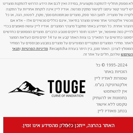
לא מספק תחליף להתקנה מקצועית, במידה ואין לכם את הידע הדרוש להתקנת מוצרינו
יש ליצור קשר עימנו לקישור מתקין מורשה. אודיו ליין אינה לוקחת אחריות על התקנה
לקויה של מוצריה. למען הסר ספק, מוצרים שבתמונתם מסך, מקרן, לפטופ, הגה, או כל
מכשיר אלקטרוני אחר שאינו מוצהר בתיאור, אינם כוללים מכשירים אלו – אלא אם
הוצהר אחרת. כל המידע באתר מתקבל מיצרני המוצרים. אודיו ליין עושה מאמצים בכדי
לדייק כמה שאפשר, אך ייתכנו חוסר דיוקים מטבע הדברים. מוצרים המסומנים כחדשים
יסומנו כחדשים עד התאריך בו צוות האתר קבע או עד 14 ימים מיום העלאת המוצר
לאתר. מחירי המוצרים המקוריים המופיעים על מוצרים במבצע מבוססים על המחיר
המומלץ לצרכן. האתר מוגן, בין היתר בעזרת Recaptcha.
מדיניות הפרטיות
ו
תנאי
השימוש
שלהם, חלים על אתר זה.
1995-2024 © כל
הזכויות באתר
שמורות לאודיו ליין
אלקטרוניקה בע"מ.
אין להשתמש
בתמונות או להעתיק
טקסט ללא אישור
בכתב מאודיו ליין.
0
האתר בהרצה, ייתכן כי חלק מהמידע אינו זמין.
חנות
סל קניות
החשבון שלי