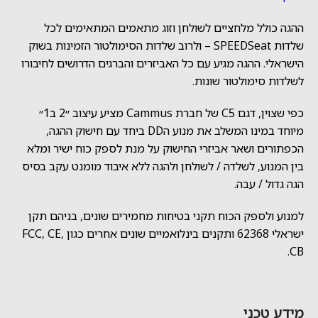
ההגה כולל מלחציים לשולחן וזוג מתאמים המתאימים לכל
שלדות SPEEDSeat – ולרוב שלדות הסימולטור הזמינות בשוק
הישראלי. ההגה מגיע עם כל האביזרים והברגים הדרושים לחיבורו
לשלדות סימולטור שונות.
כפי שצוין, דגם C5 של חברת Cammus מציע עיצוב ״2 ב1״
מיוחד במינו המשלב את מנוע הDD ביחד עם חישוק ההגה,
הכפתורים ושאר אביזרי החישוק על מנת לספק כוח ישיר ומלא
בין המנוע, לשלדה / לשולחן ולהגה ללא איבוד מומנט עקב בסיס
הגה גדול / עבה.
למנוע ולספק הכוח תקני בטיחות מחמירים שונים, בניהם תקן
ישראלי 62368 ותקנים בינלואמיים שונים אחרים כגון FCC, CE,
CB.
מידע טכני