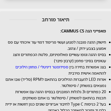
תיאור מורחב
מאפייני הגה CAMMUS C5:
חישוק ההגה מובנה למנוע ועשוי מריפוד דמוי עור איכותי עם פס
אמצע בצבע ירוק / צהוב.
בסיס ההגה וגופו עשויים מאלומיניום, פלטת הכפתורים והצג
עטופים בסיבי פחמן (קרבון פיבר)
בצג אפשרות בחירה בין
ספידומטר דיגיטלי / מחוון הילוכים
להתאמה אישית מירבית
אורות LED להעברות ההילוכים בהתאם לRPM (סל״ד) שבו אתם
נמצאים במשחק / סימולטור.
20 כפתורים ו3 גלגלות המובנים בבסיס ההגה עם אפשרות
תכנות בהתאם למשחק / סימולטור בו אתם משחקים.
בעל 2 כניסות Type C לחיבור אביזרים שונים כגון דוושות או ידית
בלם יד וחיבור למאוורר הכלול באריזה.