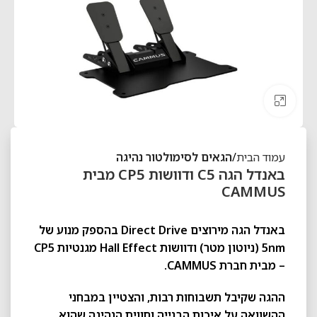
לחצו להגדלה
עמוד הבית
הגאים לסימולטור נהיגה
באנדל הגה C5 ודוושות CP5 מבית
CAMMUS
באנדל הגה מירוצים Direct Drive בהספק מנוע של
5nm (ניוטון מטר) ודוושות Hall Effect מגנטיות CP5
– מבית חברת CAMMUS.
ההגה שקיבל תשבוחות רבות, והצטיין במבחני
ההשוואה על איכות הבנייה וחווית הנהיגה שהוא