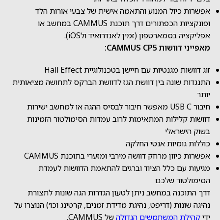
אפשרות כיול המנוע והתאמה אישית של צבעי אורות הלד
ופונקציות הכפתורים דרך תוכנת CAMMUS במחשב או
אפליקציה בסמארטפון (זמין לאנדרואיד ולiOS).
מאפייני דוושות CAMMUS CP5:
זוג דוושות מגנטיות עם חיישן בטכנולוגיית Hall Effect
התנגדות שונה בין דוושת הגז לדוושת הברקס לתחושה מציאותית
יותר
חיבור USB C מאפשר חיבור לבסיס ההגה או למחשב ישירות
דוושות קלילות המתאימות לרוב עמדות הסימולטור הזמינות
בשוק הישראלי
כוללות גומיות אנטי החלקה
אפשרות כיוון מרחק דוושה מירבי ומזערי בתוכנת CAMMUS
מגיעות עם כלל הציוד וברגים להתאמת הדוושות לעמדת
הסימולטור שלכם
דרך התוכנה במחשב ניתן לטעון הגדרות הגה שונות לתצורת
נהיגה שונות (דריפט, נהיגת מדידת זמנים, קרטינג וכו׳) הנוצרו על
ידי
קהילת המשתמשים הגדולה
של CAMMUS.