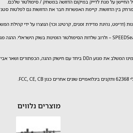
המרחק בין הדוושות. קיימת האפשרות חבר את הדוושות גם לפלטות סטנד
 (דריפט, נהיגת מדידת זמנים, קרטינג וכו׳) הנוצרו על ידי
קהילת המשת
ההגה כולל מלחציים לשולחן וזוג מתאמים המתאימים לכל שלדות SPEEDSeat – ולרוב שלדות הסימול
כפי שצוין, דגם C5 של חברת Cammus מציע עיצוב ״2 ב1״ מיוחד במינו המשלב את מ
FC.
מוצרים נלווים