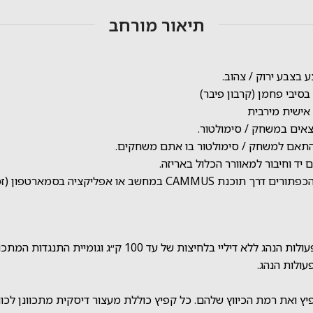
תיאור מורחב
 בצבע ירוק / צהוב.
בסיבי פחמן (קרבון פיבר)
ישית מירבית
בסמארטפון (זמין לאנדרואיד ולiOS).
ץ ואת רמת הכיווץ שלהם. כל קפיץ כוללת מעצור דיסקית מתכוונן לכוונו