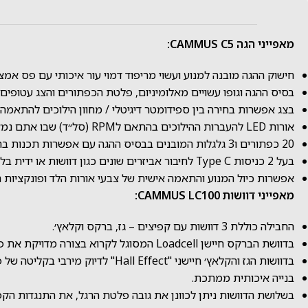
מאפייני הגה CAMMUS C5:
חישוק ההגה מובנה למנוע ועשוי מריפוד דמוי עור איכותי עם פס אמצע
בסיס ההגה וגופו עשויים מאלומיניום, פלטת הכפתורים והצג עטופים 
בצג אפשרות בחירה בין
ספידומטר דיגיטלי / מחוון הילוכים
להתאמה א
אורות LED להעברות ההילוכים בהתאם לRPM (סל״ד) שבו אתם נמצאים במשחק / סימולטור.
20 כפתורים ו3 גלגלות המובנים בבסיס ההגה עם אפשרות תכנות בהתאם למשחק / סימולטור בו אתם משחקים.
בעל 2 כניסות Type C לחיבור אביזרים שונים כגון דוושות או ידית בלם יד וחיבור למאוורר הכלול באריזה.
אפשרות כיול המנוע והתאמה אישית של צבעי אורות הלד ופונקציות הכפתורים דרך תוכנת CAMMUS במחשב או אפליקציה 
מאפייני דוושות CAMMUS LC100:
החבילה כוללת 3 דוושות עם קפיצים – גז, ברקס וקלאץ׳.
בדוושת הברקס חיישן Loadcell המסוגל לקרוא בצורה מדויקת את פעולות הנהג ללא דיליי בלחיצות של עד 100 ק״ג וגומיית התנגדות המתכווננת בקלות ללא שימוש בכלים – לתחושה מציאותית יותר.
בדוושות הגז והקלאץ׳ חיישני "Hall Effect" לדיוק מירבי בקליטה של פעולות הנהג.
בנייה איכותית ממתכת.
בשלושת הדוושות ניתן לכוונן את גובה פלטת הרגל, את התנגדות הקפי