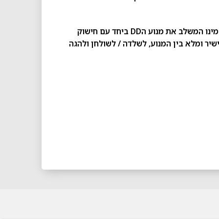
הדגם C5 של חברת CAMMUS מציע עיצוב ״2 ב1״ מיוחד במינו המשלב את מנוע הDD ביחד עם חישוק
שיר ומלא בין המנוע, לשלדה / לשולחן ולהגה