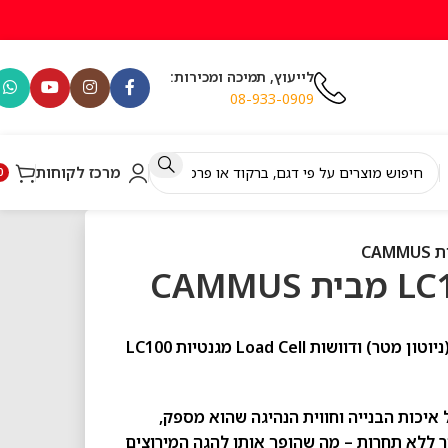
לייעוץ, תמיכה ומכירות:
08-933-0909
מרכז לקוחות
0
באנדל הגה מירוצים Direct Drive בהספק מנוע של 5nm (ניוטון מטר) ודוושות Load Cell מגנטיות LC100
איכות הבנייה וחווית הנהיגה שהוא מספק,
ר ללא תחרות – מה שהופך אותו להגה המירוצים