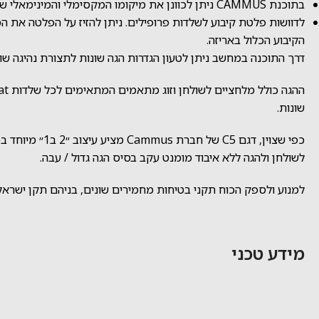
בתוכנת CAMMUS ניתן לכוונן את מיקומו המקסימלי והמינימאלי של החיישן על מנת לדייק במיקום הדוושה במשחק / סימולטור שלכם.
לדוושות פלטת קיבוע לשלדות פרופילים. ניתן להזיז על הפלטה את 
הקיבוע הכלול באריזה.
דרך התוכנה במחשב ניתן לטעון הגדרות הגה שונות לתצורת נהיגה שונות
שונות.
לשולחן ולהגה ללא איבוד מומנט עקב בסיס הגה גדול / עבה.
למנוע ולספק הכוח תקני בטיחות מחמירים שונים, בניהם תקן ישראלי 62368 ותקנים בינלואמיים שונים אחרים כגון C, CE, CB
מידע טכני