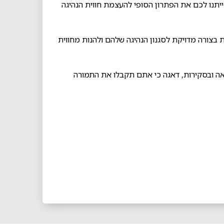
חיישני Hall effect מדויקים – היו בטוחים כי דוושות הLC100 ייתנו לכם את הפתרון הסופי להעצמת חווית הנהיגה
תוכלו לכייל את הדוושות בצורה מדויקת לסגנון הנהיגה שלהם ולהנות מחווית
ההשוואה ובסקירות, דאגה כי אתם תקבלו את התמורה