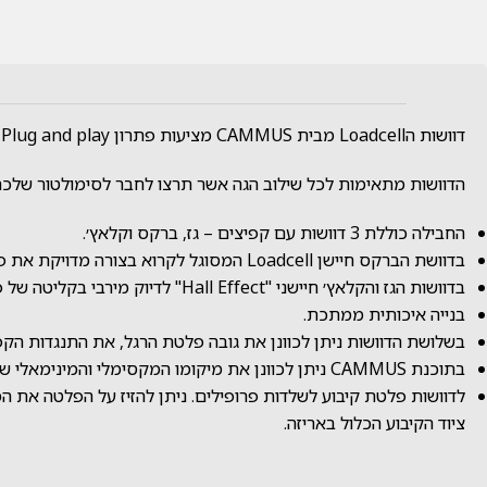
דוושות הLoadcell מבית CAMMUS מציעות פתרון Plug and play משתלם לנהג המקצועי.
הדוושות מתאימות לכל שילוב הגה אשר תרצו לחבר לסימולטור שלכם 
החבילה כוללת 3 דוושות עם קפיצים – גז, ברקס וקלאץ׳.
בדוושת הברקס חיישן Loadcell המסוגל לקרוא בצורה מדויקת את פעולות הנהג ללא דיליי בלחיצות של עד 100 ק״ג וגומיית התנגדות המתכווננת בקלות ללא שימוש בכלים – לתחושה מציאותית יותר.
בדוושות הגז והקלאץ׳ חיישני "Hall Effect" לדיוק מירבי בקליטה של פעולות הנהג.
בנייה איכותית ממתכת.
בשלושת הדוושות ניתן לכוונן את גובה פלטת הרגל, את התנגדות הקפי
בתוכנת CAMMUS ניתן לכוונן את מיקומו המקסימלי והמינימאלי של החיישן על מנת לדייק במיקום הדוושה במשחק / סימולטור שלכם.
לדוושות פלטת קיבוע לשלדות פרופילים. ניתן להזיז על הפלטה את 
ציוד הקיבוע הכלול באריזה.