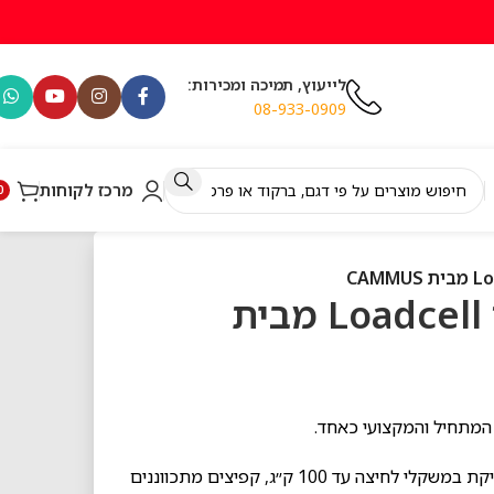
לייעוץ, תמיכה ומכירות:
08-933-0909
מרכז לקוחות
0
דוושות מירוצים לסימולטור Loadcell מבית
עם שילוב חיישן Loadcell מתקדם בדוושת הבלם בקריאה מדויקת במשקלי לחיצה עד 100 ק״ג, קפיצים מתכווננים