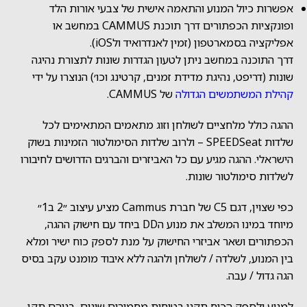
אפשרות כיול המנוע והתאמה אישית של צבעי אורות הלד
ופונקציות הכפתורים דרך תוכנת CAMMUS במחשב או
אפליקציה בסמארטפון (זמין לאנדרואיד ולiOS).
דרך התוכנה במחשב ניתן לטעון הגדרות שונות לתצורת נהיגה
שונות (דריפט, נהיגת מדידת זמנים, קרטינג וכו׳) הנוצרו על ידי
קהילת המשתמשים הגדולה
של CAMMUS.
ההגה כולל מלחציים לשולחן וזוג מתאמים המתאימים לכל
שלדות SPEEDSeat – ולרוב שלדות הסימולטור הזמינות בשוק
הישראלי. ההגה מגיע עם כל האביזרים והברגים הדרושים לחיבורו
לשלדות סימולטור שונות.
כפי שצוין, דגם C5 של חברת Cammus מציע עיצוב ״2 ב1״
מיוחד במינו המשלב את מנוע הDD ביחד עם חישוק ההגה,
הכפתורים ושאר אביזרי החישוק על מנת לספק כוח ישיר ומלא
בין המנוע, לשלדה / לשולחן ולהגה ללא איבוד מומנט עקב בסיס
הגה גדול / עבה.
למנוע ולספק הכוח תקני בטיחות מחמירים שונים, בניהם תקן