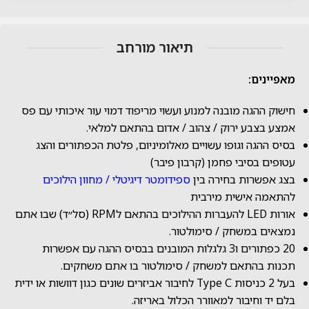
תיאור מורחב
מאפיינים:
חישוק ההגה מובנה למנוע ועשוי מריפוד דמוי עור איכותי עם פס
אמצע בצבע ירוק / צהוב / אדום בהתאם למלאי.
בסיס ההגה וגופו עשויים מאלומיניום, פלטת הכפתורים והצג
עטופים בסיבי פחמן (קרבון פיבר)
בצג אפשרות בחירה בין
ספידומטר דיגיטלי / מחוון הילוכים
להתאמה אישית מירבית
אורות LED להעברות ההילוכים בהתאם לRPM (סל״ד) שבו אתם
נמצאים במשחק / סימולטור.
20 כפתורים ו3 גלגלות המובנים בבסיס ההגה עם אפשרות
תכנות בהתאם למשחק / סימולטור בו אתם משחקים.
בעל 2 כניסות Type C לחיבור אביזרים שונים כגון דוושות או ידית
בלם יד וחיבור למאוורר הכלול באריזה.