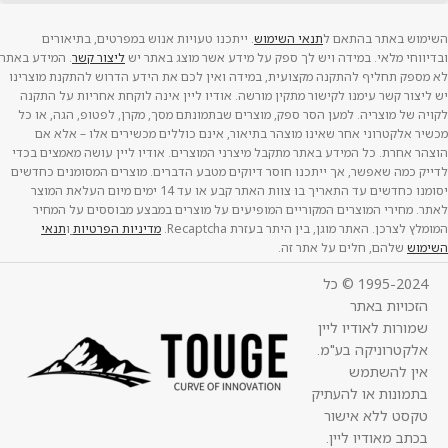
השימוש באתר בהתאם ל
תנאי השימוש
. ייתכנו טעויות אנוש במפרטים, בתיאורים
ובדיווחי מלאי. במידה ויש לך ספק על מידע אשר מוצג באתר יש
ליצור קשר
. המידע באתר
לא מספק תחליף להתקנה מקצועית, במידה ואין לכם את הידע הדרוש להתקנת מוצרינו
יש ליצור קשר עימנו לקישור מתקין מורשה. אודיו ליין אינה לוקחת אחריות על התקנה
לקויה של מוצריה. למען הסר ספק, מוצרים שבתמונתם מסך, מקרן, לפטופ, הגה, או כל
מכשיר אלקטרוני אחר שאינו מוצהר בתיאור, אינם כוללים מכשירים אלו – אלא אם
הוצהר אחרת. כל המידע באתר מתקבל מיצרני המוצרים. אודיו ליין עושה מאמצים בכדי
לדייק כמה שאפשר, אך ייתכנו חוסר דיוקים מטבע הדברים. מוצרים המסומנים כחדשים
יסומנו כחדשים עד התאריך בו צוות האתר קבע או עד 14 ימים מיום העלאת המוצר
לאתר. מחירי המוצרים המקוריים המופיעים על מוצרים במבצע מבוססים על המחיר
המומלץ לצרכן. האתר מוגן, בין היתר בעזרת Recaptcha.
מדיניות הפרטיות
ו
תנאי
השימוש
שלהם, חלים על אתר זה.
1995-2024 © כל
הזכויות באתר
שמורות לאודיו ליין
אלקטרוניקה בע"מ.
אין להשתמש
בתמונות או להעתיק
טקסט ללא אישור
בכתב מאודיו ליין.